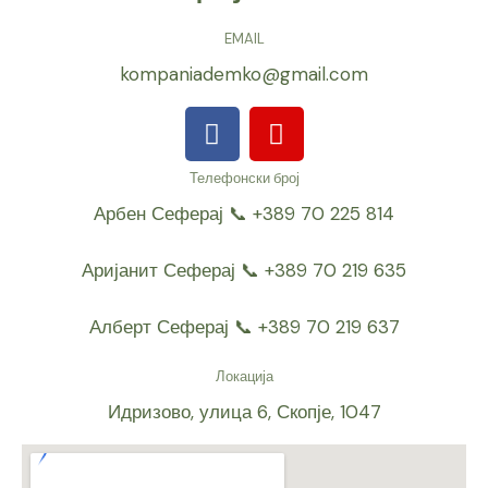
EMAIL
kompaniademko@gmail.com
F
I
a
n
c
s
Телефонски број
e
t
Арбен Сеферај 📞 +389 70 225 814
b
a
o
g
Аријанит Сеферај 📞 +389 70 219 635
o
r
k
a
Алберт Сеферај 📞 +389 70 219 637
m
Локација
Идризово, улица 6, Скопје, 1047